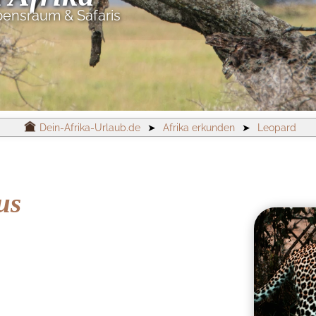
bensraum & Safaris
Dein-Afrika-Urlaub.de
➤
Afrika erkunden
➤
Leopard
us