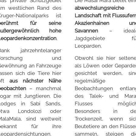
Das private Schutzgebiet
Die Masai Mara bietet ein
am westlichen Rand des
abwechslungsreiche
Kruger-Nationalparks ist
Landschaft mit Flussufern
berühmt für seine
Akazienhainen un
außergewöhnlich hohe
Savannen
– ideal
Leopardenkonzentration
.
Jagdgebiete fü
Leoparden.
Dank jahrzehntelanger
Forschung und
Obwohl sie hier seltene
Gewöhnung an Fahrzeuge
als Löwen oder Geparde
lassen sich die Tiere hier
gesichtet werden, sin
oft
aus nächster Nähe
regelmäßige
beobachten
– manchmal
Beobachtungen entlan
sogar mit Jungtieren. Die
des Talek- und Mara
Lodges in Sabi Sands,
Flusses möglich
etwa Londolozi oder
Besonders in de
MalaMala, sind weltweit
Trockenzeit, wenn sic
bekannt für ihre
Beutetiere an den Flüsse
Leopardensichtungen.
sammeln, steigen di