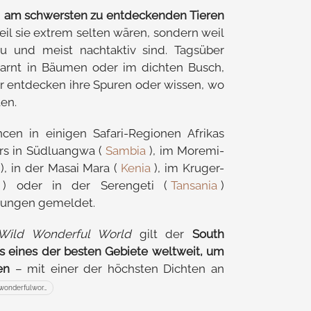
n
am schwersten zu entdeckenden Tieren
eil sie extrem selten wären, sondern weil
u und meist nachtaktiv sind. Tagsüber
tarnt in Bäumen oder im dichten Busch,
r entdecken ihre Spuren oder wissen, wo
ten.
cen in einigen Safari-Regionen Afrikas
rs in Südluangwa (
Sambia
), im Moremi-
), in der Masai Mara (
Kenia
), im Kruger-
) oder in der Serengeti (
Tansania
)
tungen gemeldet.
Wild Wonderful World
gilt der
South
s eines der besten Gebiete weltweit, um
en
– mit einer der höchsten Dichten an
wonderfulwor…