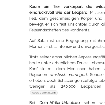
Kaum ein Tier verkörpert die wilde
eindrucksvoll wie der Leopard.
Mit sei
Fell, dem geschmeidigen Körper und s
bewegt er sich fast unsichtbar durch 
Felslandschaften des Kontinents.
Auf Safari ist eine Begegnung mit ihm
Moment – still, intensiv und unvergesslic
Trotz seiner erstaunlichen Anpassungsfä
heute unter erheblichem Druck. Lebensr
Konflikte mit dem Menschen haben se
Regionen
drastisch verringert
. Seriös
erheben, doch Schätzungen zufolge lebe
weniger als 250.000 Leoparden
www.a-z-animals.com
Bei
Dein-Afrika-Urlaub.de
sehen wir 