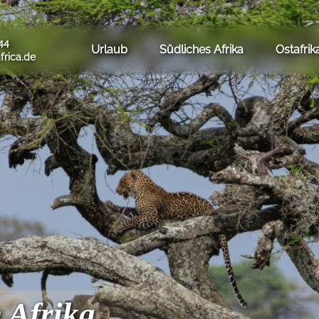
44
Urlaub
Südliches Afrika
Ostafrik
frica.de
 Afrika