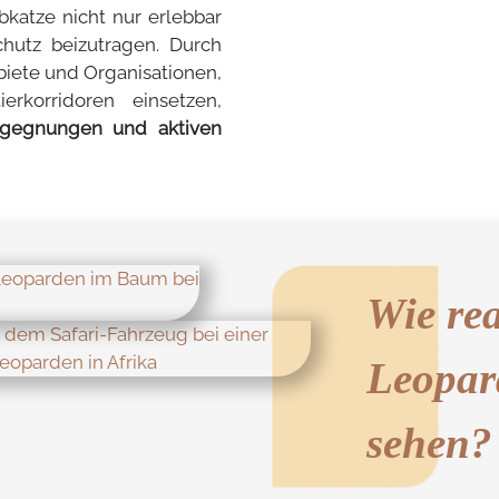
bkatze nicht nur erlebbar
hutz beizutragen. Durch
biete und Organisationen,
rkorridoren einsetzen,
gegnungen und aktiven
Wie real
Leopar
sehen?