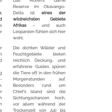
e
Das Moremi Game
Reserve im Okavango-
,
Delta ist
eines der
d
wildreichsten Gebiete
e
Afrikas
– und auch
r
Leoparden fühlen sich hier
wohl.
r
Die dichten Wälder und
n
Feuchtgebiete bieten
d
reichlich Deckung, und
erfahrene Guides spüren
g
die Tiere oft in den frühen
-
Morgenstunden auf.
.
Besonders rund um
r
Chief’s Island sind die
h
Sichtungschancen hoch,
n
vor allem während der
e
Trockenzeit von Juli bis