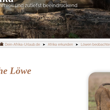
raftvoll und zutiefst beeindruckend
Dein-Afrika-Urlaub.de
➤
Afrika erkunden
➤
Löwen beobachte
che Löwe