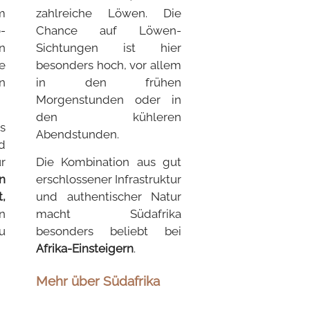
m
zahlreiche Löwen. Die
-
Chance auf Löwen-
n
Sichtungen ist hier
e
besonders hoch, vor allem
n
in den frühen
Morgenstunden oder in
den kühleren
s
Abendstunden.
d
r
Die Kombination aus gut
n
erschlossener Infrastruktur
,
und authentischer Natur
n
macht Südafrika
u
besonders beliebt bei
Afrika-Einsteigern
.
Mehr über Südafrika