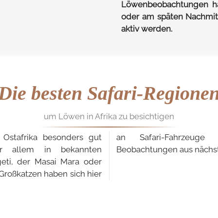
Löwenbeobachtungen ha
oder am späten Nachmit
aktiv werden.
Die besten Safari-Regione
um Löwen in Afrika zu besichtigen
Ostafrika besonders gut
wöhnt, was einmalige
r allem in bekannten
Beobachtungen aus nächst
geti, der Masai Mara oder
Großkatzen haben sich hier