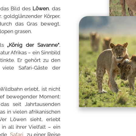
 das Bild des
Löwen
, das
r, goldglänzender Körper,
durch das Gras bewegt,
lopen grasen.
als
„König der Savanne“
,
tur Afrikas – ein Sinnbild
stinkte. Er gehört zu den
viele Safari-Gäste der
Wildbahn erlebt, ist nicht
n tief bewegender Moment:
as seit Jahrtausenden
as in vielen afrikanischen
er Löwen sieht, erlebt
in all ihrer Vielfalt – ein
jede
Safari
zu einer Reise