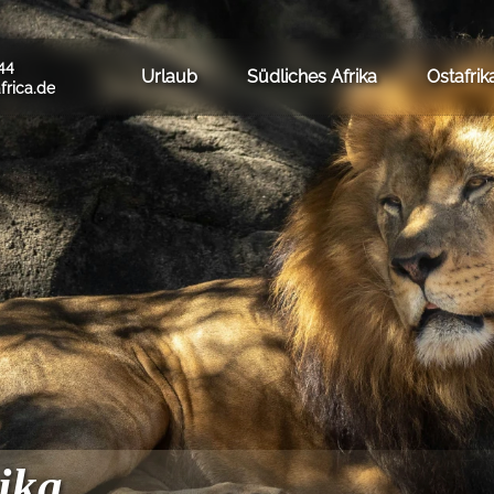
44
Urlaub
Südliches Afrika
Ostafrik
frica.de
ika