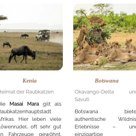
Kenia
Botswana
Heimat der Raubkatzen
Okavango-Delta un
Savuti
Die
Masai Mara
gilt als
Raubkatzenhauptstadt
Botswana biete
Afrikas. Hier leben viele
authentische Wildnis
Löwenrudel, oft sehr gut
Erlebnisse – un
an Fahrzeuge gewöhnt.
einzigartige