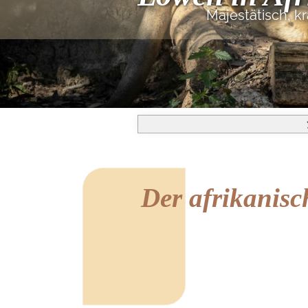
Majestätisch, k
Der afrikanis