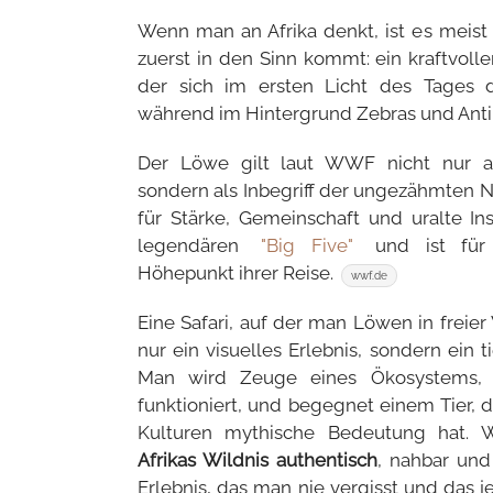
Wenn man an Afrika denkt, ist es meist
zuerst in den Sinn kommt: ein kraftvolle
der sich im ersten Licht des Tages 
während im Hintergrund Zebras und Anti
Der Löwe gilt laut WWF nicht nur 
sondern als Inbegriff der ungezähmten Na
für Stärke, Gemeinschaft und uralte In
legendären
"Big Five"
und ist für 
Höhepunkt ihrer Reise.
wwf.de
Eine Safari, auf der man Löwen in freier 
nur ein visuelles Erlebnis, sondern ei
Man wird Zeuge eines Ökosystems, d
funktioniert, und begegnet einem Tier, d
Kulturen mythische Bedeutung hat. W
Afrikas Wildnis authentisch
, nahbar und 
Erlebnis, das man nie vergisst und das 