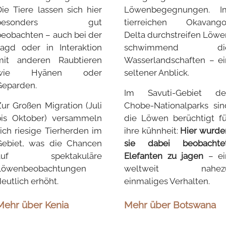
Die Tiere lassen sich hier
Löwenbegegnungen. I
besonders gut
tierreichen Okavango
beobachten – auch bei der
Delta durchstreifen Löwe
Jagd oder in Interaktion
schwimmend di
mit anderen Raubtieren
Wasserlandschaften – ei
wie Hyänen oder
seltener Anblick.
Geparden.
Im Savuti-Gebiet de
Zur Großen Migration (Juli
Chobe-Nationalparks sin
bis Oktober) versammeln
die Löwen berüchtigt fü
sich riesige Tierherden im
ihre kühnheit:
Hier wurde
Gebiet, was die Chancen
sie dabei beobachtet
auf spektakuläre
Elefanten zu jagen
– ei
Löwenbeobachtungen
weltweit nahez
eutlich erhöht.
einmaliges Verhalten.
Mehr über Kenia
Mehr über Botswana