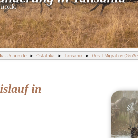
aub.de
ika-Urlaub.de
➤
Ostafrika
➤
Tansania
➤
Great Migration (Groß
islauf in