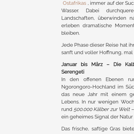
Ostafrikas
, immer auf der Su
Wasser. Dabei durchquere
Landschaften, überwinden na
erleben dramatische Momente
bleiben.
Jede Phase dieser Reise hat ih
sanft und voller Hoffnung, ma
Januar bis März – Die Kal
Serengeti
In den offenen Ebenen r
Ngorongoro-Hochland im Süd
das neue Jahr mit einem ge
Lebens. In nur wenigen Woc
rund
500.000 Kälber zur Welt
–
ein geheimes Signal der Natur
Das frische, saftige Gras bie