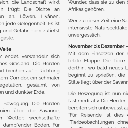
eich, die Landschaft wirkt
Wunder, dass sie zu den
ein trügt: Die Dichte an
Afrikas gehören.
zen an. Löwen, Hyänen,
Wer zu dieser Zeit eine Saf
 jede Gelegenheit. Es ist
intensivste Naturspektake
g und Gefahr – ein zutiefst
unvergesslich.
igäste.
November bis Dezember –
 Weite
Mit dem Einsetzen der k
m endet, verwandeln sich
letzte Etappe: Die Tiere
nes Grasland. Die Herden
dorthin, wo bald neues 
nd brechen auf – Richtung
beginnt zu sprießen, die 
ern Corridor, ein schmaler
Stille liegt über der Savan
Vegetation, gesäumt von
en und dunkler Erde.
Die Bewegung ist nun ni
fast meditativ. Die Herden v
on Bewegung. Die Herden
bereiten sich unbewusst au
inien über die Savanne,
*Für Reisende ist dies 
m Wetter: wechselhafte
*Tierbeobachtungen oh
r, dampfender Boden. Für