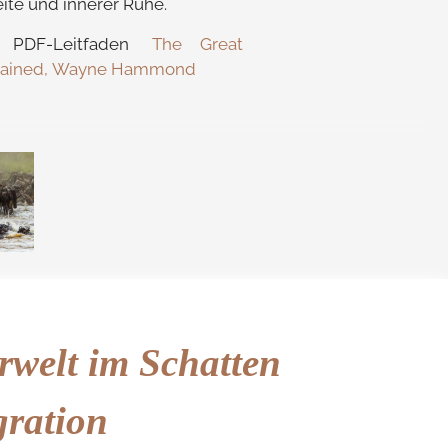
eite und innerer Ruhe.
PDF-Leitfaden
The Great
plained, Wayne Hammond
rwelt im Schatten
gration