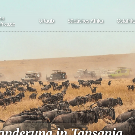
44
Urlaub
Südliches Afrika
Ostafrik
frica.de
anderung in Tansania