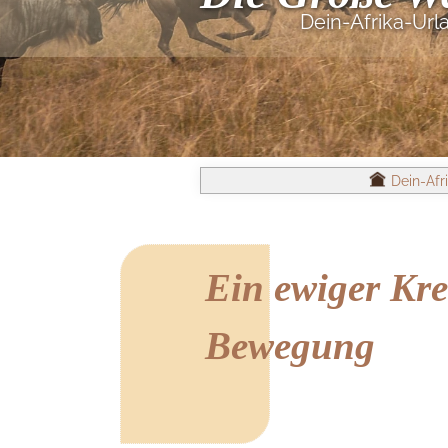
Dein-Afrika-Url
Dein-Afr
Ein ewiger Kre
Bewegung