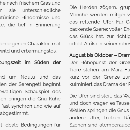
che nach frischem Gras und
Die Herden zögern, grupp
n sie unterschiedliche
Manche werden mitgerisse
türliche Hindernisse und
das rettende Ufer. Für 
, die tief in Erinnerung
packende Szene: voller En
das Glück hat, zur richt
ren eigenen Charakter: mal
erlebt Afrika in seiner roh
l wild und erbarmungslos.
August bis Oktober – Dra
bungszeit im Süden der
Der Höhepunkt der Großen
Tiere stehen am Mara-Fl
und um Ndutu und das
kurz vor der Grenze zu
en der Serengeti beginnt
kulminiert das Drama der R
waltigen Schauspiel des
Die Ufer sind steil, das W
hen bringen die Gnu-Kühe
und doch wagen es Tausen
 fast synchron und wie auf
Wellen springen die Gnus 
 abgestimmt.
andere Ufer, trotzen Rä
tet ideale Bedingungen für
Szenen sind atemberauben