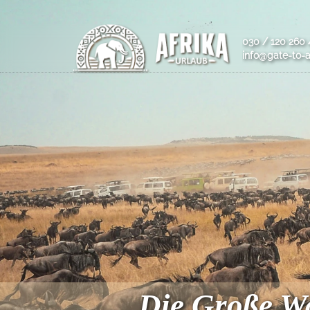
030 / 120 260 
info@gate-to-a
Die Große W