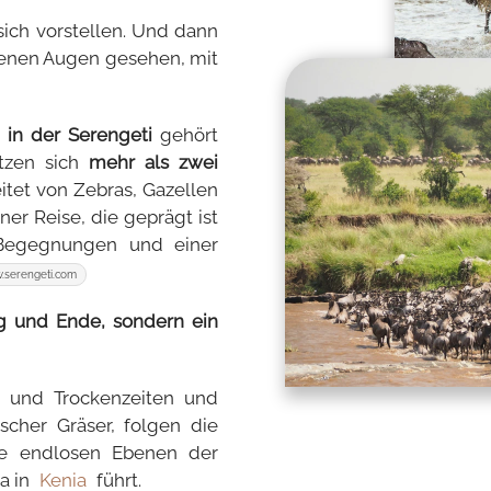
sich vorstellen. Und dann
igenen Augen gesehen, mit
 in der Serengeti
gehört
etzen sich
mehr als zwei
itet von Zebras, Gazellen
er Reise, die geprägt ist
n Begegnungen und einer
.serengeti.com
ng und Ende, sondern ein
 und Trockenzeiten und
cher Gräser, folgen die
ie endlosen Ebenen der
a in
Kenia
führt.