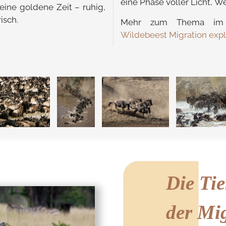
eine Phase voller Licht, W
ine goldene Zeit – ruhig,
isch.
Mehr zum Thema im 
Wildebeest Migration ex
Die Tie
der Mi