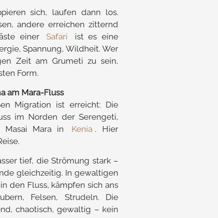
ieren sich, laufen dann los.
n, andere erreichen zitternd
Gäste einer
Safari
ist es eine
ergie, Spannung, Wildheit. Wer
igen Zeit am Grumeti zu sein,
esten Form.
ma am Mara-Fluss
 Migration ist erreicht: Die
uss im Norden der Serengeti,
r Masai Mara in
Kenia
. Hier
eise.
asser tief, die Strömung stark –
de gleichzeitig. In gewaltigen
in den Fluss, kämpfen sich ans
ubern, Felsen, Strudeln. Die
d, chaotisch, gewaltig – kein