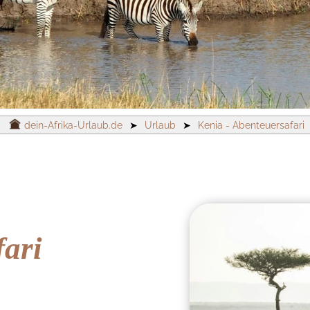
dein-Afrika-Urlaub.de
➤
Urlaub
➤
Kenia - Abenteuersafari
fari