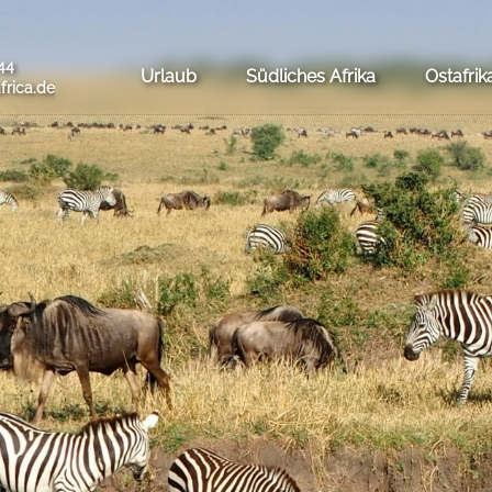
44
Urlaub
Südliches Afrika
Ostafrik
frica.de