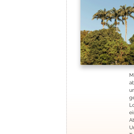
M
a
u
g
L
e
A
Un