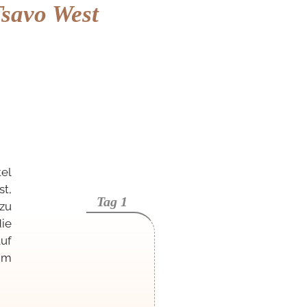
savo West
el
t,
Tag 1
zu
ie
uf
im