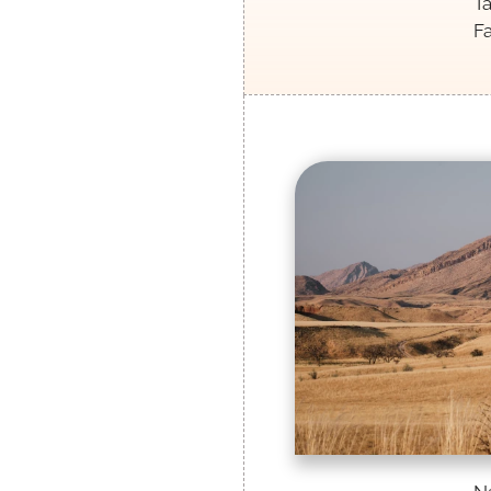
Ta
Fa