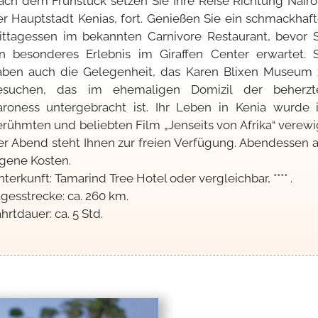
ach dem Frühstück setzen Sie Ihre Reise Richtung Nairo
er Hauptstadt Kenias, fort. Genießen Sie ein schmackhaf
ittagessen im bekannten Carnivore Restaurant, bevor S
in besonderes Erlebnis im Giraffen Center erwartet. S
aben auch die Gelegenheit, das Karen Blixen Museum 
esuchen, das im ehemaligen Domizil der beherzt
aroness untergebracht ist. Ihr Leben in Kenia wurde 
rühmten und beliebten Film „Jenseits von Afrika“ verewi
er Abend steht Ihnen zur freien Verfügung. Abendessen 
igene Kosten.
terkunft: Tamarind Tree Hotel oder vergleichbar, **** .
gesstrecke: ca. 260 km.
hrtdauer: ca. 5 Std.