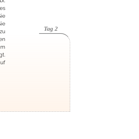
bi,
tes
ie
ie
Tag 2
zu
en
im
gt.
auf