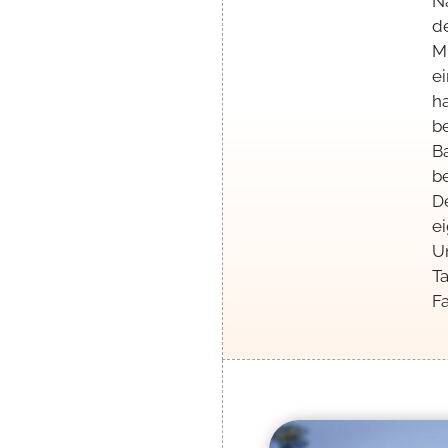
N
d
M
e
h
b
B
be
D
e
Un
Ta
Fa