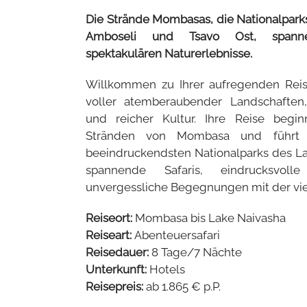
Die Strände Mombasas, die Nationalpark
Amboseli und Tsavo Ost, spanne
spektakulären Naturerlebnisse.
Willkommen zu Ihrer aufregenden Reis
voller atemberaubender Landschaften, 
und reicher Kultur. Ihre Reise begi
Stränden von Mombasa und führt 
beeindruckendsten Nationalparks des La
spannende Safaris, eindrucksvoll
unvergessliche Begegnungen mit der vielf
Reiseort:
Mombasa bis Lake Naivasha
Reiseart:
Abenteuersafari
Reisedauer:
8 Tage/7 Nächte
Unterkunft:
Hotels
Reisepreis:
ab 1.865 € p.P.