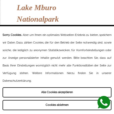
Lake Mburo
Nationalpark
Heute fahren Sie zum sehenswerten
Lake
Sorry. Cookies.
Aber um Ihnen ein optimales Webseiten-Erlebnis zu bieten, speichern
Mburo Nationalpark
. Dieser Nationalpark hat
im Vergleich zu anderen Parks und
wir Daten. Dazu zählen Cookies, die für den Betrieb der Seite notwendig sind, sowie
Reservaten eine außergewöhnliche Fauna. Er
solche, die lediglich zu anonymen Statistikzwecken, für Komforteinstellungen oder
bietet die beste Gelegenheit, um
Elentantilopen sowie Zebras, Giraffen, Topis,
zur Anzeige personalisierter Inhalte genutzt werden. Bitte beachten Sie, dass auf
Impalas und verschiedene Vogelarten zu
Basis Ihrer Einstellungen womöglich nicht mehr alle Funktionalitäten der Seite zur
sehen.
Verfügung stehen. Weitere Informationen hierzu finden Sie in unserer
An den fünf Seen im Nationalpark, können
Datenschutzerklärung.
Sie Nilpferde, Krokodile und eine große
Vielfalt an Wasservögeln bewundern. Nach
Alle Cookies akzeptieren
Ihrer Ankunft am Nachmittag, brechen Sie
mit ihrem Reiseleiter zu einer umfangreichen
Pirschfahrt durch den Nationalpark
auf. Am
Cookies ablehnen
frühen Abend kommen die Flusspferde für