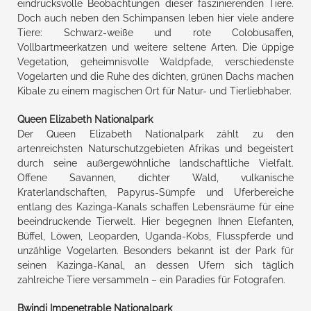
eindrucksvolle Beobachtungen dieser faszinierenden Tiere.
Doch auch neben den Schimpansen leben hier viele andere
Tiere: Schwarz-weiße und rote Colobusaffen,
Vollbartmeerkatzen und weitere seltene Arten. Die üppige
Vegetation, geheimnisvolle Waldpfade, verschiedenste
Vogelarten und die Ruhe des dichten, grünen Dachs machen
Kibale zu einem magischen Ort für Natur- und Tierliebhaber.
Queen Elizabeth Nationalpark
Der Queen Elizabeth Nationalpark zählt zu den
artenreichsten Naturschutzgebieten Afrikas und begeistert
durch seine außergewöhnliche landschaftliche Vielfalt.
Offene Savannen, dichter Wald, vulkanische
Kraterlandschaften, Papyrus-Sümpfe und Uferbereiche
entlang des Kazinga-Kanals schaffen Lebensräume für eine
beeindruckende Tierwelt. Hier begegnen Ihnen Elefanten,
Büffel, Löwen, Leoparden, Uganda-Kobs, Flusspferde und
unzählige Vogelarten. Besonders bekannt ist der Park für
seinen Kazinga-Kanal, an dessen Ufern sich täglich
zahlreiche Tiere versammeln – ein Paradies für Fotografen.
Bwindi Impenetrable Nationalpark