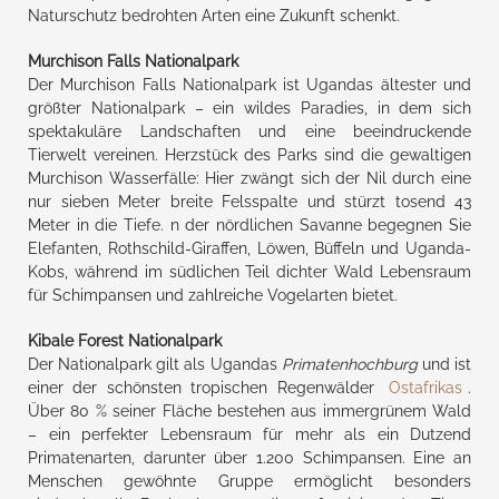
Naturschutz bedrohten Arten eine Zukunft schenkt.
Murchison Falls Nationalpark
Der Murchison Falls Nationalpark ist Ugandas ältester und
größter Nationalpark – ein wildes Paradies, in dem sich
spektakuläre Landschaften und eine beeindruckende
Tierwelt vereinen. Herzstück des Parks sind die gewaltigen
Murchison Wasserfälle: Hier zwängt sich der Nil durch eine
nur sieben Meter breite Felsspalte und stürzt tosend 43
Meter in die Tiefe. n der nördlichen Savanne begegnen Sie
Elefanten, Rothschild-Giraffen, Löwen, Büffeln und Uganda-
Kobs, während im südlichen Teil dichter Wald Lebensraum
für Schimpansen und zahlreiche Vogelarten bietet.
Kibale Forest Nationalpark
Der Nationalpark gilt als Ugandas
Primatenhochburg
und ist
einer der schönsten tropischen Regenwälder
Ostafrikas
.
Über 80 % seiner Fläche bestehen aus immergrünem Wald
– ein perfekter Lebensraum für mehr als ein Dutzend
Primatenarten, darunter über 1.200 Schimpansen. Eine an
Menschen gewöhnte Gruppe ermöglicht besonders