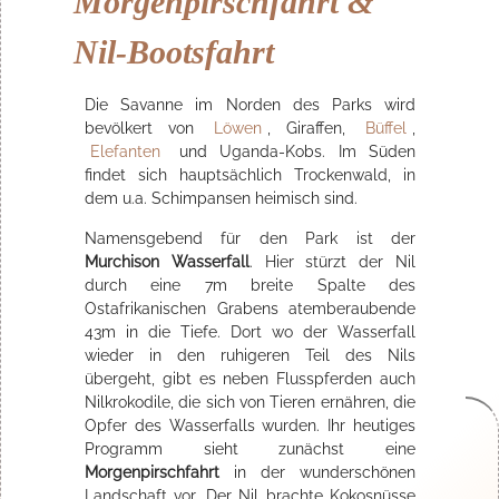
Morgenpirschfahrt &
Nil-Bootsfahrt
Die Savanne im Norden des Parks wird
bevölkert von
Löwen
, Giraffen,
Büffel
,
Elefanten
und Uganda-Kobs. Im Süden
findet sich hauptsächlich Trockenwald, in
dem u.a. Schimpansen heimisch sind.
Namensgebend für den Park ist der
Murchison Wasserfall
. Hier stürzt der Nil
durch eine 7m breite Spalte des
Ostafrikanischen Grabens atemberaubende
43m in die Tiefe. Dort wo der Wasserfall
wieder in den ruhigeren Teil des Nils
übergeht, gibt es neben Flusspferden auch
Nilkrokodile, die sich von Tieren ernähren, die
Opfer des Wasserfalls wurden. Ihr heutiges
Programm sieht zunächst eine
Morgenpirschfahrt
in der wunderschönen
Landschaft vor. Der Nil brachte Kokosnüsse