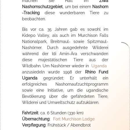
machen Sie Halt im
Ziwa
Nashornschutzgebiet
, um bei einem
Nashorn
-Tracking
diese wunderbaren Tiere zu
beobachten.
Bis vor ca. 35 Jahren gab es sowohl im
Kidepo Valley, als auch im Murchison Falls
Nationalpark, Breitmaul- sowie Spitzmaul-
Nashörner. Durch ausgedehnte Wilderei
während der Idi Amin-Ära verschwanden
diese majestätischen Tiere aus der
Wildbahn. Um Nashörner wieder in
Uganda
anzusiedeln wurde 1998 der
Rhino Fund
Uganda
gegründet: Er unterhält ein
erfolgreiches Nashornaufzuchtprogramm
sowie eine Initiative, um die ugandische
Bevölkerung über die gefährdeten Tiere,
Wilderei und Umweltschutz aufzuklären.
Fahrtzeit
: ca. 6 Stunden (330 km)
Übernachtung
:
Fort Murchison Lodge
Verpflegung
: Frühstück / Abendbrot