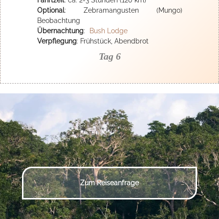
Fahrtzeit
: ca. 2-3 Stunden (120 km)
Optional
: Zebramangusten (Mungo)
Beobachtung
Übernachtung
:
Bush Lodge
Verpflegung
: Frühstück, Abendbrot
Tag 6
Zum Reiseanfrage